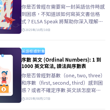
事”，以及它們在不同工作語境中的發
你是否曾經在需要寫一封英語信件時感
音和用法，以便你可以選擇合適的方式
到困惑，不知道該如何寫英文書信格
表達自己。 英文單字 用法 colleague
式？ELSA Speak 將幫助你深入理解每
同事（正式）常用於工作環境或專業場
一部分的細節——從英文書信在作文中
2025年/10月/10日
合；也可指同一行業但不一定在同一家
的寫法、信件結尾的簽名格式，到各種
公司工作的人。…
實際應用的英文信件範例，如寫給朋
友、公司或組織的信件。 英文書信格
英語根據對象
式 ELSA Speak 已整理出一套完整的英
序數 英文 (Ordinal Numbers): 1 到
文書信格式 機構，適用於商用英文書
1000 英文寫法, 讀法與序數表
信格式、英文書信格式 學測、英文書
你是否曾經對基數（one, two, three）
信格式作文等多種情境，並附上不同範
和序數（first, second, third）感到困
例，幫助學習者輕鬆掌握並靈活運用於
惑？或者不確定序數 英文該怎麼寫、
各種場合。 >>閲讀更多：十大英文翻
怎麼讀、怎麼使用才正確？寫成
2025年/08月/27日
譯中文網站推薦：快速、準確且免費…
“1st” 要怎麼唸？該用 “first” 還