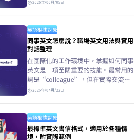
人樣貌。熟悉個人自傳英文的寫作方
2026年/06月/05日
式、掌握適切的自傳英文單字，並參考
各類自傳英文範例，將有助於你清晰、
流暢且符合語境地傳達個人資訊，在學
英語根據對象
術申請與個人履歷中脫穎而出。 Key
同事英文怎麼說？職場英文用法與實用
Takeaways 核心內容重點摘要 英文自
對話整理
傳 (Autobiography) 個人背景
在國際化的工作環境中，掌握如何同事
（Personal Background）: 姓名、學
英文是一項至關重要的技能。最常用的
歷背景、個人特質與優點。 學術與能
詞是“colleague”，但在實際交流
力（Academic…
中，還有許多其他表達方式，例如同事
2026年/04月/22日
英文口語，前同事 英文，或者部門同
事英文。為了改善發音並使其更自然地
使用英語，你可以使用ELSA Speak進
英語根據對象
行練習。 同事英文怎麼說？ 以下是一
最標準英文書信格式，適用於各種情
些常用的英語單字，用來指稱“同
境，附實際範例