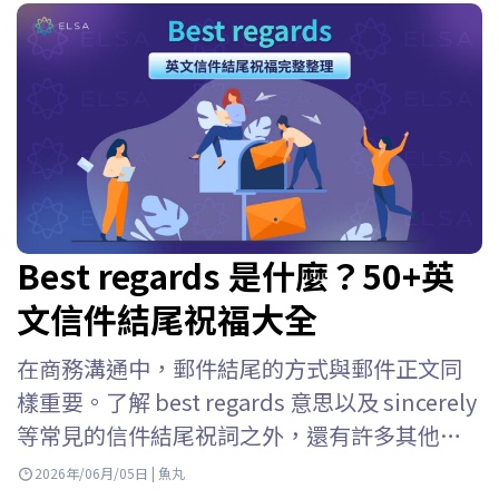
Best regards 是什麼？50+英
文信件結尾祝福大全
在商務溝通中，郵件結尾的方式與郵件正文同
樣重要。了解 best regards 意思以及 sincerely
等常見的信件結尾祝詞之外，還有許多其他選
擇可以讓你的郵件更自然、更專業。本文將透
2026年/06月/05日 | 魚丸