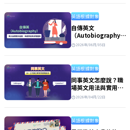
過 ELSA Speak 為你揭曉這些選擇！ Best
regards 是什麽？ 在英文信件結尾中，best
英語根據對象
regards 是一個常用且用途廣泛的結尾語，可以
理解為“謹致以最誠摯的問候”，用來表達對
自傳英文
（Autobiography）
收件人的尊重與問候。…
精選寫作技巧與專業英
2026年/06月/05日
文自傳範例
英語根據對象
同事英文怎麼說？職
場英文用法與實用對
話整理
2026年/04月/22日
英語根據對象