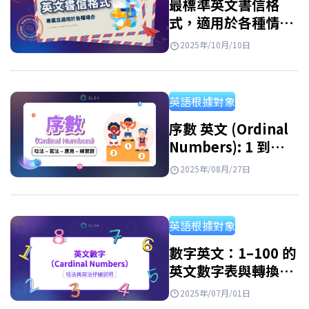
最標準英文書信格
式，適用於各種情
境，附實際範例
2025年/10月/10日
英語根據對象
序數 英文 (Ordinal
Numbers): 1 到
1000 英文寫法, 讀法
2025年/08月/27日
與序數表
英語根據對象
數字英文：1–100 的
英文數字表與轉換方
式
2025年/07月/01日