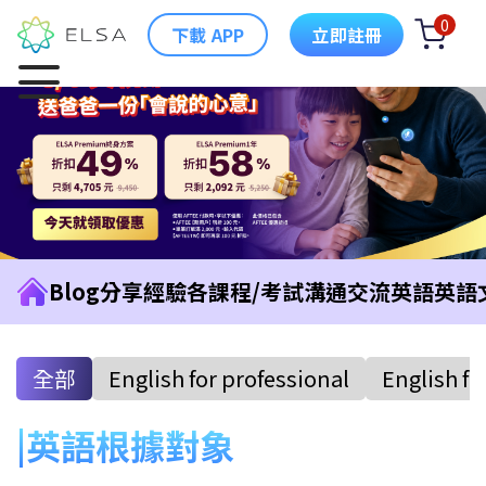
0
下載 APP
立即註冊
Blog
分享經驗
各課程/考試
溝通交流英語
英語
全部
English for professional
English fo
英語根據對象