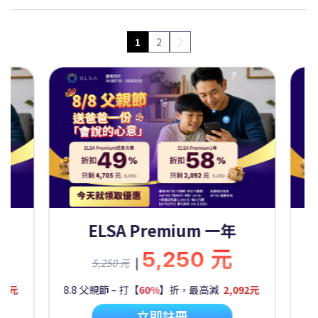
1
2
Premium 一年
ELSA Premium 
5,250 元
9,450
|
9,450 元
60%
】折，最高減
2,092元
8.8 父親節 – 打【
50%
】折，最高
立即註冊
立即註冊