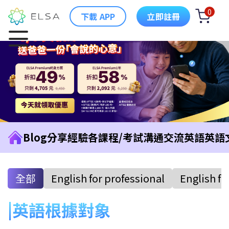
0
下載 APP
立即註冊
Blog
分享經驗
各課程/考試
溝通交流英語
英語
全部
English for professional
English fo
英語根據對象