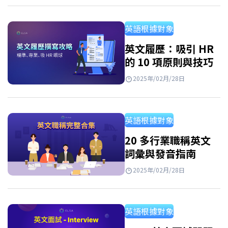
然。在本文中，您將透過多種常見的英文信件
範例獲得詳細指導，例如英文商業email範例，
英語根據對象
或親人, 朋友英文信件範例等。 英文信件範例結
構 如何撰寫英文信件的主旨 (English Letter
英文履歷：吸引 HR
的 10 項原則與技巧
Subject) 主旨 (Subject) 是對信件主要內容的
簡要概括，尤其在email中非常重要。一條清晰
2025年/02月/28日
明確的主旨能幫助收件人立即了解信件的目
的，並展現出專業形象。 英文信件主旨範例:
英語根據對象
Application for…
20 多行業職稱英文
詞彙與發音指南
2025年/02月/28日
英語根據對象