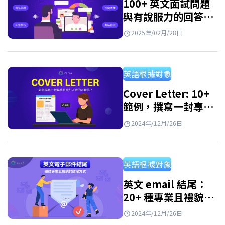
100+ 英文面試問題
與有說服力的回答技
巧
2025年/02月/28日
英語根據對象
Cover Letter: 10+
範例，撰寫一封專業
且令人印象深刻的求
2024年/12月/26日
職信
英語根據對象
英文 email 結尾：
20+ 種專業且禮貌地
結束 email 的合輯
2024年/12月/26日