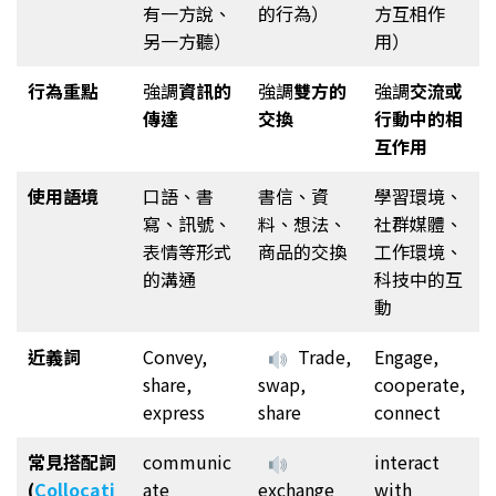
有一方說、
的行為）
方互相作
另一方聽）
用）
行為重點
強調
資訊的
強調
雙方的
強調
交流或
傳達
交換
行動中的相
互作用
使用語境
口語、書
書信、資
學習環境、
寫、訊號、
料、想法、
社群媒體、
表情等形式
商品的交換
工作環境、
的溝通
科技中的互
動
近義詞
Convey,
Trade,
Engage,
share,
swap,
cooperate,
express
share
connect
常見搭配詞
communic
interact
(
Collocati
ate
exchange
with