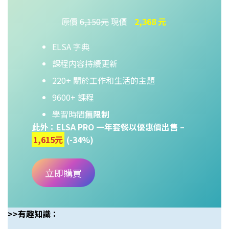
原價
6,150元
現價
2,368 元
ELSA 字典
課程内容持續更新
220+ 關於工作和生活的主題
9600+ 課程
學習時間
無限制
此外：ELSA PRO 一年套餐以優惠價出售 –
1,615元
(-34%)
立即購買
>>有趣知識：