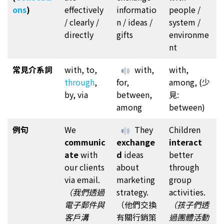
ons
)
effectively
informatio
people /
/ clearly /
n / ideas /
system /
directly
gifts
environme
nt
常見介系詞
with, to,
with,
with,
through
,
for,
among, (少
by, via
between,
見:
among
between)
例句
We
They
Children
communic
exchange
interact
ate
with
d
ideas
better
our clients
about
through
via email.
marketing
group
（我們透過
strategy.
activities.
電子郵件與
（他們交換
（孩子們透
客戶溝
有關行銷策
過團體活動