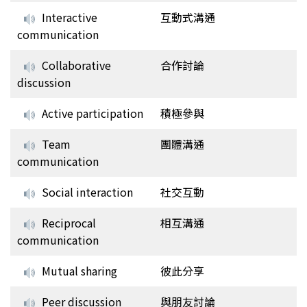
Interactive
互動式溝通
communication
Collaborative
合作討論
discussion
Active participation
積極參與
Team
團體溝通
communication
Social interaction
社交互動
Reciprocal
相互溝通
communication
Mutual sharing
彼此分享
Peer discussion
與朋友討論