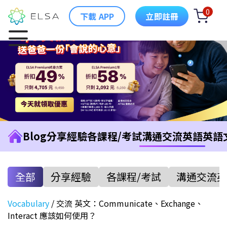
0
下載 APP
立即註冊
Blog
分享經驗
各課程/考試
溝通交流英語
英語
全部
分享經驗
各課程/考試
溝通交流英
Vocabulary
/
交流 英文：Communicate、Exchange、
Interact 應該如何使用？