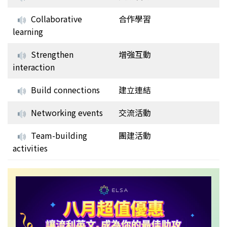
Collaborative
合作學習
learning
Strengthen
增強互動
interaction
Build connections
建立連結
Networking events
交流活動
Team-building
團建活動
activities