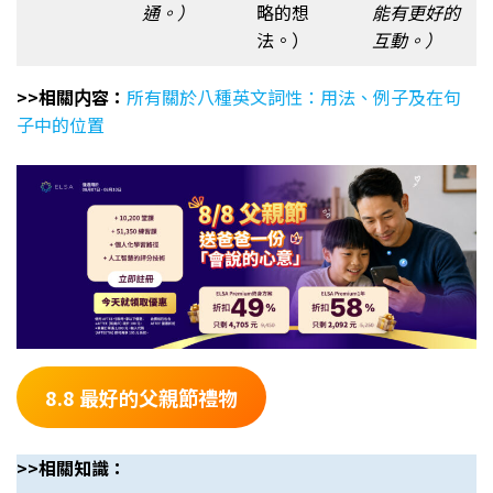
通。）
略的想
能有更好的
法。）
互動。）
>>相關内容：
所有關於八種英文詞性：用法、例子及在句
子中的位置
8.8 最好的父親節禮物
>>相關知識：