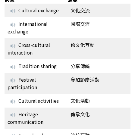
Cultural exchange
文化交流
International
國際交流
exchange
Cross-cultural
跨文化互動
interaction
Tradition sharing
分享傳統
Festival
參加節慶活動
participation
Cultural activities
文化活動
Heritage
傳承文化
communication