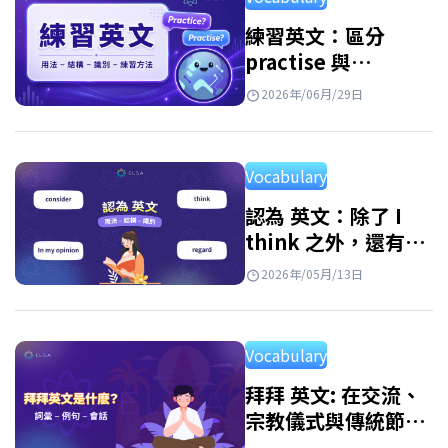
Football 是什麼意思? Football是英國及世界上
大多數國家對足球的普遍稱呼，也是FIFA世界
練習英文：區分
practise 與
盃等國際賽事所使用的術語。若你收看英國或
practice，以及免費
歐洲的體育媒體，會比 soccer…
2026年/06月/29日
實用的練習資源
Vocabulary
認為 英文：除了 I
think 之外，還有
30 多種表達想法的
2026年/05月/13日
方式
Vocabulary
拜拜 英文: 在交流、
宗教儀式與傳統節慶
中的表達方式