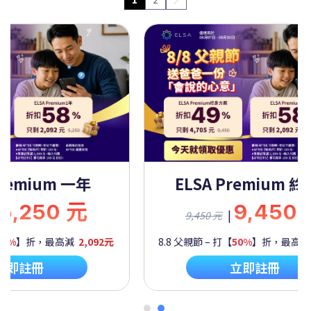
Premium 一年
ELSA Premium 
5,250 元
9,450
|
9,450 元
60%
】折，最高減
2,092元
8.8 父親節 – 打【
50%
】折，最高
立即註冊
立即註冊