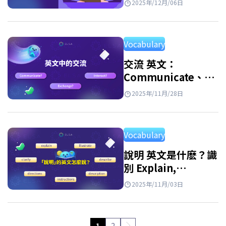
2025年/12月/06日
Vocabulary
交流 英文：
Communicate、
Exchange、
2025年/11月/28日
Interact 應該如何使
用？
Vocabulary
說明 英文是什麽？識
別 Explain,
Illustrate,
2025年/11月/03日
Description,
Instruction
1
2