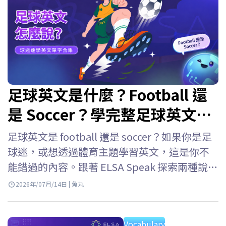
足球英文是什麼？Football 還
是 Soccer？學完整足球英文單
字
足球英文是 football 還是 soccer？如果你是足
球迷，或想透過體育主題學習英文，這是你不
能錯過的內容。跟著 ELSA Speak 探索兩種說法
的差異，學習足球英文單字與足球英文術語，
2026年/07月/14日 | 魚丸
讓你自信追蹤國際賽事，像真正的球迷一樣用
英文交流。 足球英文是 Football 還是 Soccer?
Vocabulary