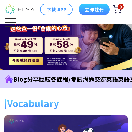
0
下載 APP
立即註冊
Blog
分享經驗
各課程/考試
溝通交流英語
英語
Vocabulary