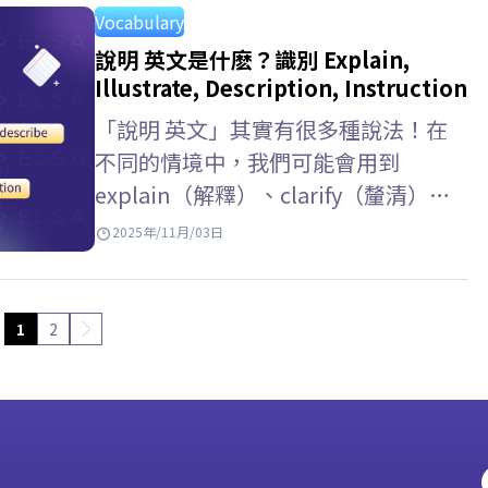
communicate、exchange、interact
Vocabulary
等英文單字的使用方式，使英語交流更
說明 英文是什麽？識別 Explain,
加靈活。 交流 英文 是什麼意思?
Illustrate, Description, Instruction
Communicate…
「說明 英文」其實有很多種說法！在
不同的情境中，我們可能會用到
explain（解釋）、clarify（釐清）、
describe（描述）、instruction（指
2025年/11月/03日
示）等詞。每個英文單字雖然意思相
近，但用法卻大不相同。在本篇文章
中，ELSA Speak 將幫助你分辨並正確
1
2
運用 說明 英文 名詞與動詞形式，從而
提升你在表達想法、撰寫內容及英語溝
通方面的自信與準確度。 說明 英文…