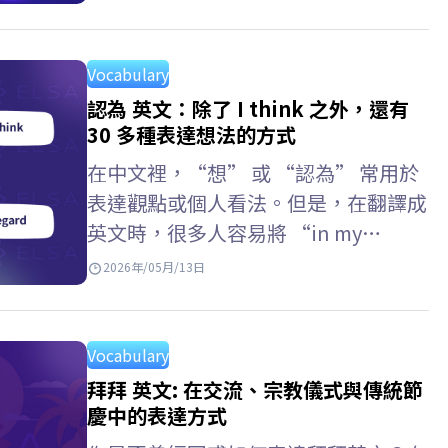
與練習英文網站，每天持續進步。 練
習英文名詞 Practice…
Vocabulary
認為 英文：除了 I think 之外，還有
30 多種表達想法的方式
在中文裡，“想” 或 “認為” 常用於
表達觀點或個人看法。但是，在翻譯成
英文時，很多人容易將 “in my
opinion” 與 “consider” 混淆。…
2026年/05月/13日
Vocabulary
拜拜 英文: 在交流、宗教儀式與傳統節
慶中的表達方式