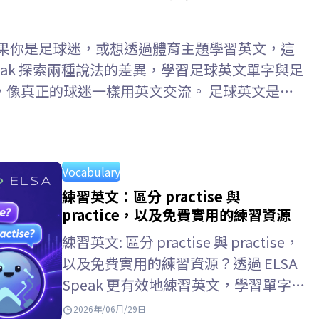
ccer？如果你是足球迷，或想透過體育主題學習英文，這
peak 探索兩種說法的差異，學習足球英文單字與足
，像真正的球迷一樣用英文交流。 足球英文是
all 是什麼意思? Football是英國及世界上大多數國家對足
國際賽事所使用的術語。若你收看英國或歐洲的體育
Vocabulary
練習英文：區分 practise 與
practice，以及免費實用的練習資源
練習英文: 區分 practise 與 practise，
以及免費實用的練習資源？透過 ELSA
Speak 更有效地練習英文，學習單字、
文法與口說技巧，並結合練習英文app
2026年/06月/29日