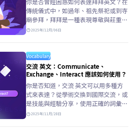
你是否曾經困惑如何表達拜拜英文？在
傳統儀式中，如過年、祖先祭祀或到寺
廟參拜，拜拜是一種表現尊敬與莊重的
行為。透過本文，ELSA Speak 將協助
2025年/12月/06日
你理解拜拜英文的用法，以及如燒香,
上香英文等詞彙，同時也能向國際朋友
介紹越南文化。 拜拜 英文是什麼? 拜拜
Vocabulary
英文 – Worship Worship 通常用來指
交流 英文：Communicate、
崇敬、景仰、宗教信仰，或具有正式儀
Exchange、Interact 應該如何使用？
式的拜拜行為。此詞多與神靈崇拜、具
你是否知道，交流 英文可以用多種方
明確規範的宗教儀式相關聯。…
式來表達？從學術交換到國際交流，或
是技能與經驗分享，使用正確的詞彙不
僅能讓你表達更準確，還能拓展學習機
2025年/11月/28日
會並建立更多連結。透過 ELSA
Speak，你將能輕鬆掌握