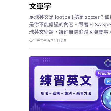
文單字
足球英文是 football 還是 so
是你不能錯過的內容。跟著 ELSA S
球英文術語，讓你自信追蹤國際賽事
Football 還是 Soccer? Footb
2026年/07月/14日 | 魚丸
球的普遍稱呼，也是FIFA世界盃等
媒體，會比 soccer…