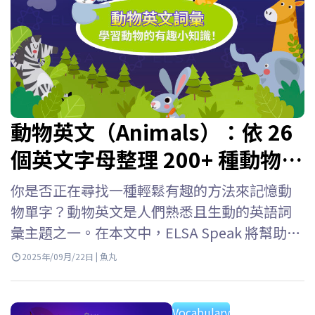
動物英文（Animals）：依 26
個英文字母整理 200+ 種動物名
稱
你是否正在尋找一種輕鬆有趣的方法來記憶動
物單字？動物英文是人們熟悉且生動的英語詞
彙主題之一。在本文中，ELSA Speak 將幫助你
熟悉常見動物英文、動物英文發音以及 26個英
2025年/09月/22日 | 魚丸
文字母動物單字。 兒童英語動物名稱 認識動物
英文單字是幫助孩子以生動活潑、令人難忘的
Vocabulary