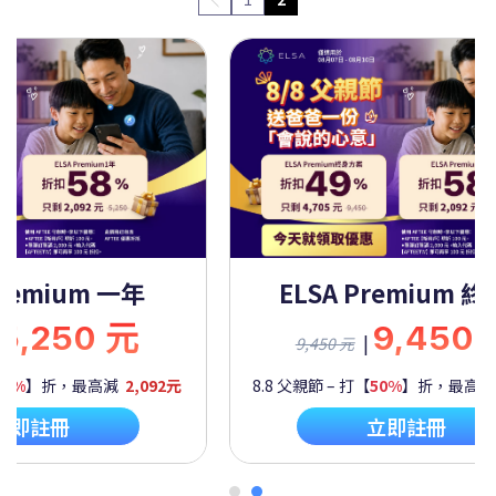
Premium 一年
ELSA Premium 
5,250 元
9,450
|
9,450 元
60%
】折，最高減
2,092元
8.8 父親節 – 打【
50%
】折，最高
立即註冊
立即註冊