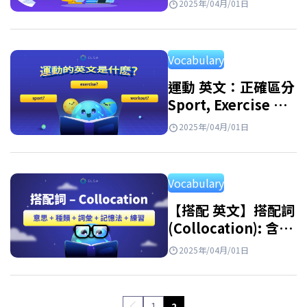
2025年/04月/01日
同義詞
Vocabulary
運動 英文：正確區分
Sport, Exercise 和
Workout
2025年/04月/01日
Vocabulary
【搭配 英文】搭配詞
(Collocation): 含
義、常見類型、例
2025年/04月/01日
子、學習方法與練習
1
2