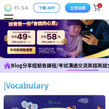
0
下載 APP
立即註冊
Blog
分享經驗
各課程/考試
溝通交流英語
英語
Vocabulary