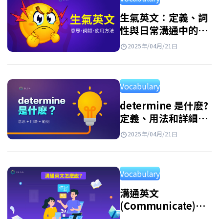
方式探索自然世界的有趣第一步。透過學習各
種動物英文，孩子們不僅可以擴大詞彙量，還
生氣英文：定義、詞
性與日常溝通中的用
可以鍛鍊他們的觀察能力和反應能力，並從小
法
就熱愛學習語言。 動物單字 翻譯 Cat 貓 Dog 狗
2025年/04月/21日
Rabbit 兔子 Fish…
Vocabulary
determine 是什麽?
定義、用法和詳細例
子
2025年/04月/21日
Vocabulary
溝通英文
(Communicate)：
發音、意思、用法、