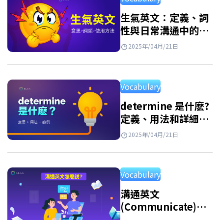
方式探索自然世界的有趣第一步。透過學習各
種動物英文，孩子們不僅可以擴大詞彙量，還
生氣英文：定義、詞
性與日常溝通中的用
可以鍛鍊他們的觀察能力和反應能力，並從小
法
就熱愛學習語言。 動物單字 翻譯 Cat 貓 Dog 狗
2025年/04月/21日
Rabbit 兔子 Fish…
Vocabulary
determine 是什麽?
定義、用法和詳細例
子
2025年/04月/21日
Vocabulary
溝通英文
(Communicate)：
發音、意思、用法、