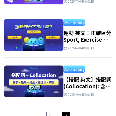
2025年/04月/01日
同義詞
Vocabulary
運動 英文：正確區分
Sport, Exercise 和
Workout
2025年/04月/01日
Vocabulary
【搭配 英文】搭配詞
(Collocation): 含
義、常見類型、例
2025年/04月/01日
子、學習方法與練習
1
2