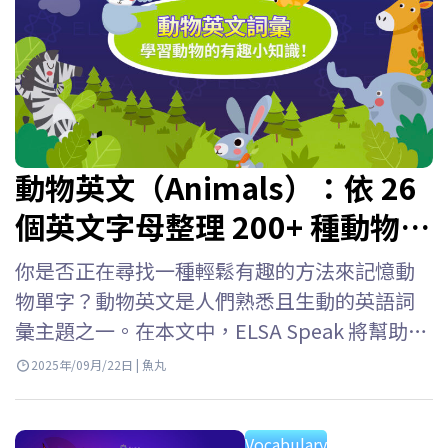
動物英文（Animals）：依 26
個英文字母整理 200+ 種動物名
稱
你是否正在尋找一種輕鬆有趣的方法來記憶動
物單字？動物英文是人們熟悉且生動的英語詞
彙主題之一。在本文中，ELSA Speak 將幫助你
熟悉常見動物英文、動物英文發音以及 26個英
2025年/09月/22日 | 魚丸
文字母動物單字。 兒童英語動物名稱 認識動物
英文單字是幫助孩子以生動活潑、令人難忘的
Vocabulary