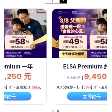
Premium 一年
ELSA Premium 
5,250 元
9,450
|
9,450 元
60%
】折，最高減
2,092元
8.8 父親節 – 打【
50%
】折，最高
立即註冊
立即註冊