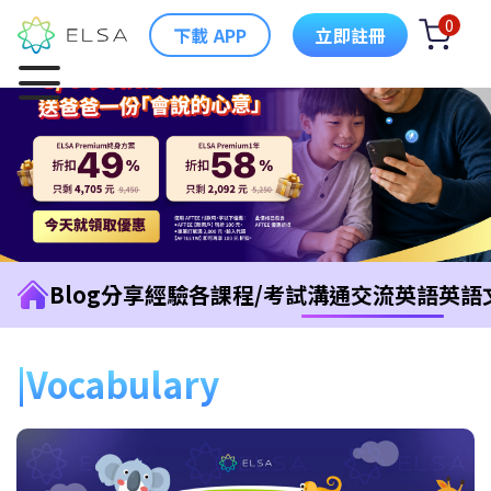
0
下載 APP
立即註冊
Blog
分享經驗
各課程/考試
溝通交流英語
英語
Vocabulary