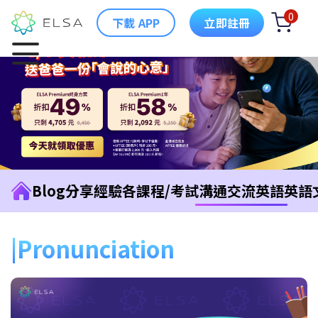
0
下載 APP
立即註冊
Blog
分享經驗
各課程/考試
溝通交流英語
英語
Pronunciation