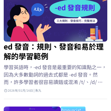
ed 發音：規則、發音和易於理
解的學習範例
學習英語時，-ed 發音是最重要的知識點之一，
因為大多數動詞的過去式都是 -ed 發音。然
而，許多學習者很容易讀錯或混淆 /t/、/d/ 和 /
ɪd/ 這三種發音。 ELSA Speak 將幫助你理解英
2026年/01月/16日 | 魚丸
文 -ed 發音的所有規則，掌握每種情況的發音
方法，並在日常交流中準確運用它們。 Key
Pronunciation