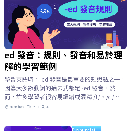
ed 發音：規則、發音和易於理
解的學習範例
學習英語時，-ed 發音是最重要的知識點之一，
因為大多數動詞的過去式都是 -ed 發音。然
而，許多學習者很容易讀錯或混淆 /t/、/d/ 和 /
ɪd/ 這三種發音。 ELSA Speak 將幫助你理解英
2026年/01月/16日 | 魚丸
文 -ed 發音的所有規則，掌握每種情況的發音
方法，並在日常交流中準確運用它們。 Key
Pronunciation