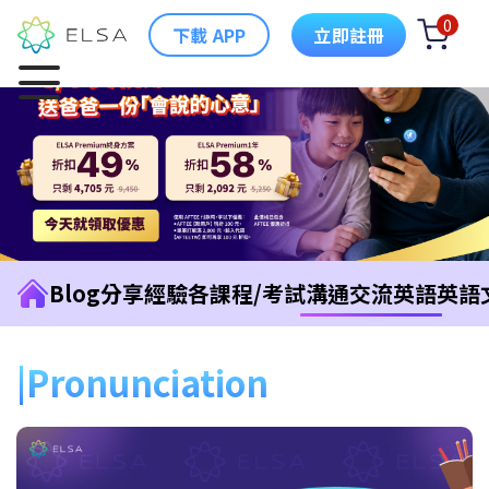
0
下載 APP
立即註冊
Blog
分享經驗
各課程/考試
溝通交流英語
英語
Pronunciation