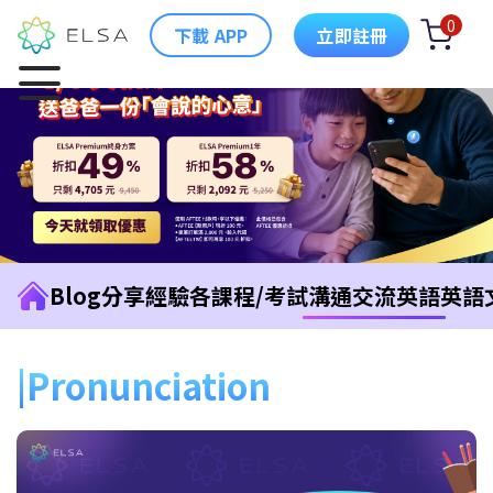
0
下載 APP
立即註冊
Blog
分享經驗
各課程/考試
溝通交流英語
英語
Pronunciation