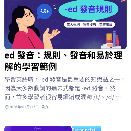
ed 發音：規則、發音和易於理
解的學習範例
學習英語時，-ed 發音是最重要的知識點之一，
因為大多數動詞的過去式都是 -ed 發音。然
而，許多學習者很容易讀錯或混淆 /t/、/d/ 和 /
ɪd/ 這三種發音。 ELSA Speak 將幫助你理解英
2026年/01月/16日 | 魚丸
文 -ed 發音的所有規則，掌握每種情況的發音
方法，並在日常交流中準確運用它們。 Key
Pronunciation