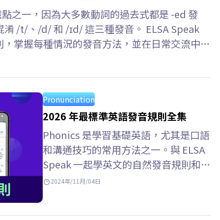
識點之一，因為大多數動詞的過去式都是 -ed 發
、/d/ 和 /ɪd/ 這三種發音。 ELSA Speak
有規則，掌握每種情況的發音方法，並在日常交流中準
Pronunciation
2026 年最標準英語發音規則全集
Phonics 是學習基礎英語，尤其是口語
和溝通技巧的常用方法之一。與 ELSA
Speak 一起學英文的自然發音規則和自
然發音規則總整理吧！ Key takeaways
2024年/11月/04日
1. Phonics 是什麽?…