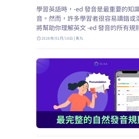
學習英語時，-ed 發音是最重要的知
音。然而，許多學習者很容易讀錯或混淆 /t/
將幫助你理解英文 -ed 發音的所
確運用它們。 Key Takeaways…
2026年/01月/16日 | 魚丸