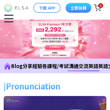
0
下載 APP
立即註冊
Blog
分享經驗
各課程/考試
溝通交流英語
英語
Pronunciation