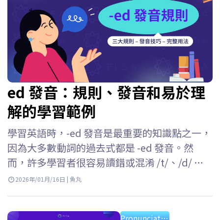
ed 發音：規則、發音和易於理
解的學習範例
學習英語時，-ed 發音是最重要的知識點之一，
因為大多數動詞的過去式都是 -ed 發音。然
而，許多學習者很容易讀錯或混淆 /t/、/d/ 和 /
ɪd/ 這三種發音。 ELSA Speak 將幫助你理解英
2026年/01月/16日 | 魚丸
文 -ed 發音的所有規則，掌握每種情況的發音
方法，並在日常交流中準確運用它們。 Key
Pronunciation