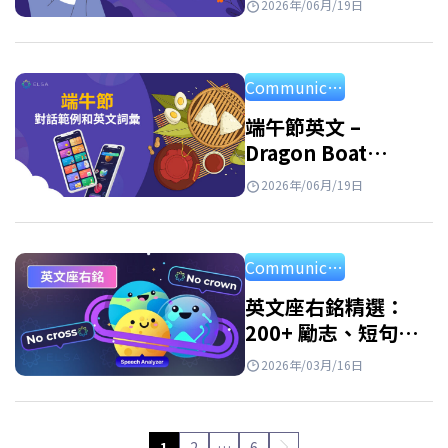
2026年/06月/19日
範例
Communication
端午節英文 –
Dragon Boat
Festival：意義、習
2026年/06月/19日
俗與祝福
Communication
英文座右銘精選：
200+ 勵志、短句與
名人 motto
2026年/03月/16日
1
2
…
6