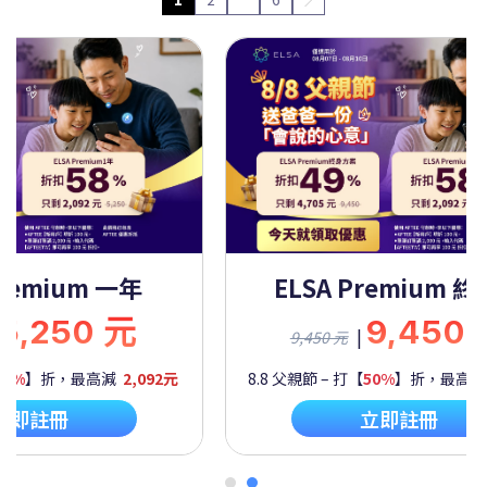
Premium 一年
ELSA Premium 
5,250 元
9,450
|
9,450 元
60%
】折，最高減
2,092元
8.8 父親節 – 打【
50%
】折，最高
立即註冊
立即註冊