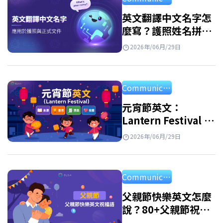
選擇。 最適合你的英文名字女 想找到最適合你
的英文名字女嗎？其實從美国女性名字或者英
英文翻譯中文名字怎
麼寫？護照姓名拼音
国女性名字中尋找靈感是一個很好的方法。許
規則與常見名字對照
多名字不僅好聽、好記，也帶有優雅又自信的
2026年/06月/29日
表
氣質。一起來看看有哪些名字，或許其中就有
最適合你的那一個。 英文名字 意義 中文名
Communication
Alice 高貴、優雅 愛麗絲 Amelia 勤奮、努力 艾
蜜莉亞…
元宵節英文：
Lantern Festival 的
由來、英文介紹、單
2026年/06月/29日
字與祝福語
Communication
父親節快樂英文怎麼
說？80+父親節祝福
語英文、佳句與短文