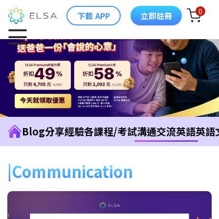
0
下載 APP
立即註冊
Blog
分享經驗
各課程/考試
溝通交流英語
英語
Communication