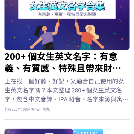
200+ 個女生英文名字：有意
義、有質感、特殊且帶來財
富！
正在找一個好聽、好記，又適合自己使用的女
生英文名字嗎？本文整理 280+ 個女生英文名
字，包含中文音譯、IPA 發音、名字來源與寓
意，並依照熱門、優雅、職場、冷門及個性風
2026年/08月/07日 | 魚丸
格分類。無論是為自己、孩子取英文名字，或
需要在學校與職場使用，都能快速找到合適的
Communication