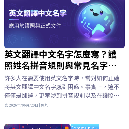
英文翻譯中文名字怎麼寫？護
照姓名拼音規則與常見名字對
照表
許多人在需要使用英文名字時，常對如何正確
將英文翻譯中文名字感到困惑。事實上，這不
僅僅是翻譯，更牽涉到拼音規則以及在護照等
證件上的使用方式。現在就跟著 ELSA Speak 一
2026年/06月/29日 | 魚丸
起了解符合國際標準的名字英文翻譯方法吧！
英文中的名字是什麼？ First name：用於日常
Communication