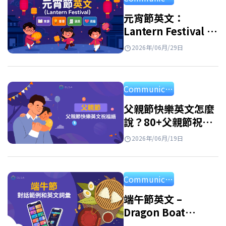
溝通中稱呼一個人的名字。例如: John Smith
→ John 是 first name. Given…
元宵節英文：
Lantern Festival 的
由來、英文介紹、單
2026年/06月/29日
字與祝福語
Communication
父親節快樂英文怎麼
說？80+父親節祝福
語英文、佳句與短文
2026年/06月/19日
範例
Communication
端午節英文 –
Dragon Boat
Festival：意義、習