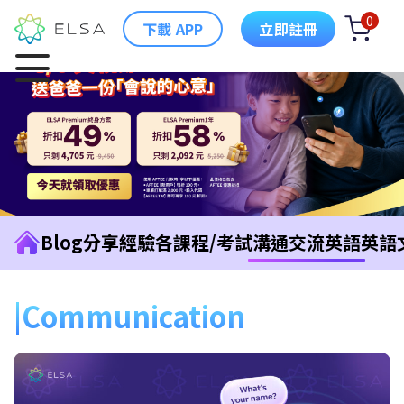
0
下載 APP
立即註冊
Blog
分享經驗
各課程/考試
溝通交流英語
英語
Communication