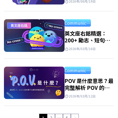
2026年/06月/19日
俗與祝福
Communication
英文座右銘精選：
200+ 勵志、短句與
名人 motto
2026年/03月/16日
Communication
POV 是什麼意思？最
完整解析 POV 的含
義與用法
2026年/03月/12日
1
2
…
6