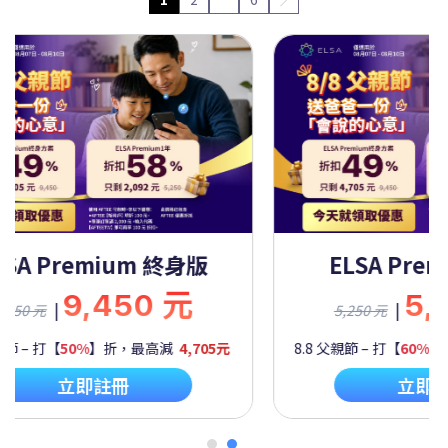
A Premium 一年
ELSA Premiu
5,250 元
9,45
|
|
元
9,450 元
 打【
60%
】折，最高減
2,092元
8.8 父親節 – 打【
50%
】折，最
立即註冊
立即註冊