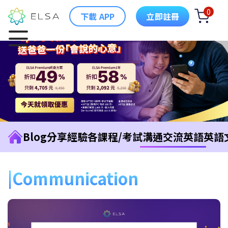
0
下載 APP
立即註冊
Blog
分享經驗
各課程/考試
溝通交流英語
英語
Communication