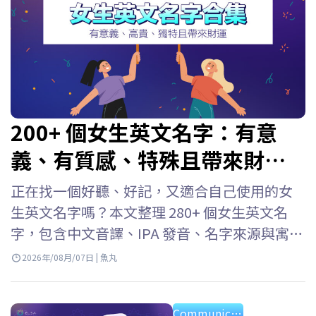
200+ 個女生英文名字：有意
義、有質感、特殊且帶來財
富！
正在找一個好聽、好記，又適合自己使用的女
生英文名字嗎？本文整理 280+ 個女生英文名
字，包含中文音譯、IPA 發音、名字來源與寓
意，並依照熱門、優雅、職場、冷門及個性風
2026年/08月/07日 | 魚丸
格分類。無論是為自己、孩子取英文名字，或
需要在學校與職場使用，都能快速找到合適的
Communication