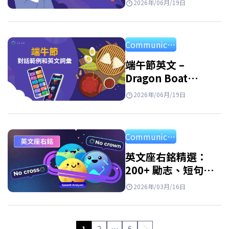
2026年/06月/19日
範例
Communication
端午節英文 –
Dragon Boat
Festival：意義、習
2026年/06月/19日
俗與祝福
Communication
英文座右銘精選：
200+ 勵志、短句與
名人 motto
2026年/03月/16日
1
2
…
6