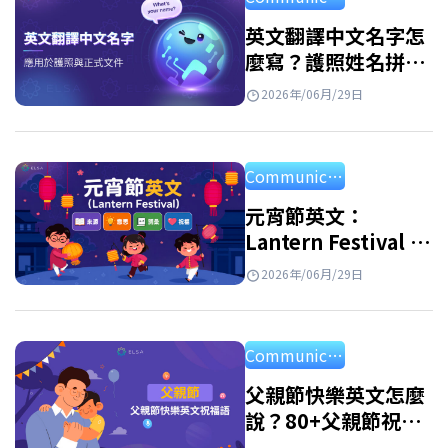
選擇。 最適合你的英文名字女 想找到最適合你
的英文名字女嗎？其實從美国女性名字或者英
英文翻譯中文名字怎
麼寫？護照姓名拼音
国女性名字中尋找靈感是一個很好的方法。許
規則與常見名字對照
多名字不僅好聽、好記，也帶有優雅又自信的
2026年/06月/29日
表
氣質。一起來看看有哪些名字，或許其中就有
最適合你的那一個。 英文名字 意義 中文名
Communication
Alice 高貴、優雅 愛麗絲 Amelia 勤奮、努力 艾
蜜莉亞…
元宵節英文：
Lantern Festival 的
由來、英文介紹、單
2026年/06月/29日
字與祝福語
Communication
父親節快樂英文怎麼
說？80+父親節祝福
語英文、佳句與短文