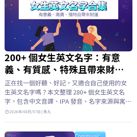
200+ 個女生英文名字：有意
義、有質感、特殊且帶來財
富！
正在找一個好聽、好記，又適合自己使用的女
生英文名字嗎？本文整理 280+ 個女生英文名
字，包含中文音譯、IPA 發音、名字來源與寓
意，並依照熱門、優雅、職場、冷門及個性風
2026年/08月/07日 | 魚丸
格分類。無論是為自己、孩子取英文名字，或
需要在學校與職場使用，都能快速找到合適的
Communication