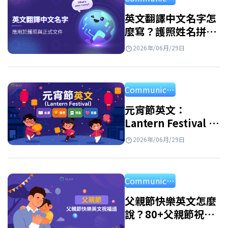
選擇。 最適合你的英文名字女 想找到最適合你
的英文名字女嗎？其實從美国女性名字或者英
英文翻譯中文名字怎
麼寫？護照姓名拼音
国女性名字中尋找靈感是一個很好的方法。許
規則與常見名字對照
多名字不僅好聽、好記，也帶有優雅又自信的
2026年/06月/29日
表
氣質。一起來看看有哪些名字，或許其中就有
最適合你的那一個。 英文名字 意義 中文名
Communication
Alice 高貴、優雅 愛麗絲 Amelia 勤奮、努力 艾
蜜莉亞…
元宵節英文：
Lantern Festival 的
由來、英文介紹、單
2026年/06月/29日
字與祝福語
Communication
父親節快樂英文怎麼
說？80+父親節祝福
語英文、佳句與短文