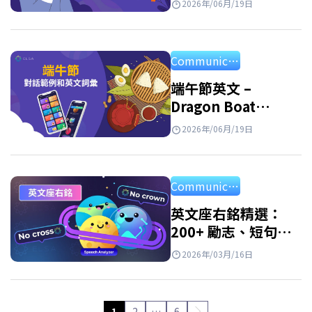
2026年/06月/19日
範例
Communication
端午節英文 –
Dragon Boat
Festival：意義、習
2026年/06月/19日
俗與祝福
Communication
英文座右銘精選：
200+ 勵志、短句與
名人 motto
2026年/03月/16日
1
2
…
6