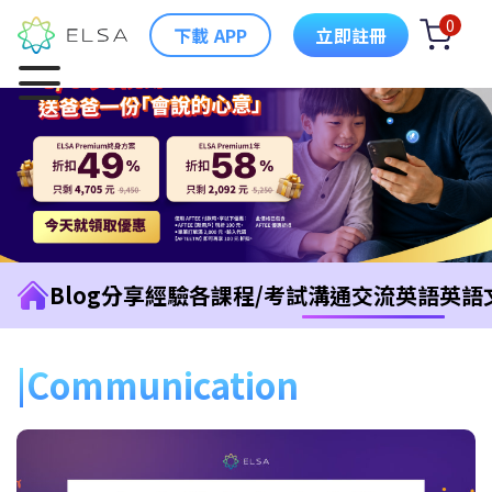
0
下載 APP
立即註冊
Blog
分享經驗
各課程/考試
溝通交流英語
英語
Communication