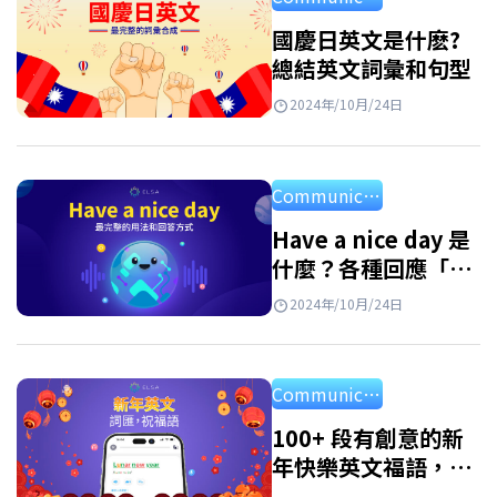
國慶日英文是什麽?
總結英文詞彙和句型
2024年/10月/24日
Communication
Have a nice day 是
什麼？各種回應「祝
你有美好的一天」的
2024年/10月/24日
方式
Communication
100+ 段有創意的新
年快樂英文福語，代
替 “Happy New