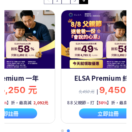
Premium 一年
ELSA Premium 
5,250 元
9,450
|
9,450 元
60%
】折，最高減
2,092元
8.8 父親節 – 打【
50%
】折，最高
立即註冊
立即註冊