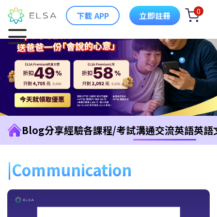
0
下載 APP
立即註冊
Blog
分享經驗
各課程/考試
溝通交流英語
英語
Communication