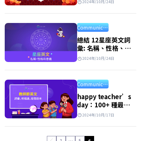
2024年/10月/24日
Year”
Communication
總結 12星座英文詞
彙: 名稱、性格、意
義
2024年/10月/24日
Communication
happy teacher’s
day：100+ 種最美，
最有意義的祝福語
2024年/10月/17日
1
…
5
6