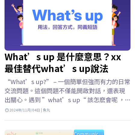
What’s up 是什麼意思？xx
最佳替代what’s up說法
“What’s up?” – 一個簡單但強而有力的日常
交流問題。這個問題不僅能開啟對話，還表現
出關心。遇到 ”what’s up“ 該怎麽會呢 ，
一起來和 ELSA Speak 深入瞭解吧！ Key
2024年/11月/04日 | 魚丸
takeaway:1. What’s up?…
Communication