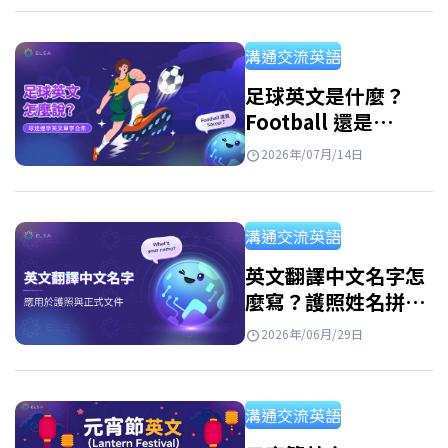
格分類。無論是為自己、孩子取英文名字，或
需要在學校與職場使用，都能快速找到合適的
溝通交流英語
選擇。 最適合你的英文名字女 想找到最適合你
的英文名字女嗎？其實從美国女性名字或者英
足球英文是什麼？
Football 還是
国女性名字中尋找靈感是一個很好的方法。許
Soccer？學完整足球
多名字不僅好聽、好記，也帶有優雅又自信的
2026年/07月/14日
英文單字
氣質。一起來看看有哪些名字，或許其中就有
最適合你的那一個。 英文名字 意義 中文名
溝通交流英語
Alice 高貴、優雅 愛麗絲 Amelia 勤奮、努力 艾
蜜莉亞…
英文翻譯中文名字怎
麼寫？護照姓名拼音
規則與常見名字對照
2026年/06月/29日
表
溝通交流英語