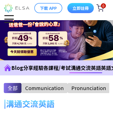
0
下載 APP
立即註冊
Blog
分享經驗
各課程/考試
溝通交流英語
英語
全部
Communication
Pronunciation
溝通交流英語