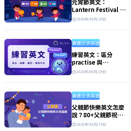
元宵節英文：
Lantern Festival 的
由來、英文介紹、單
2026年/06月/29日
字與祝福語
溝通交流英語
練習英文：區分
practise 與
practice，以及免費
2026年/06月/29日
實用的練習資源
溝通交流英語
父親節快樂英文怎麼
說？80+父親節祝福
語英文、佳句與短文
2026年/06月/19日
範例