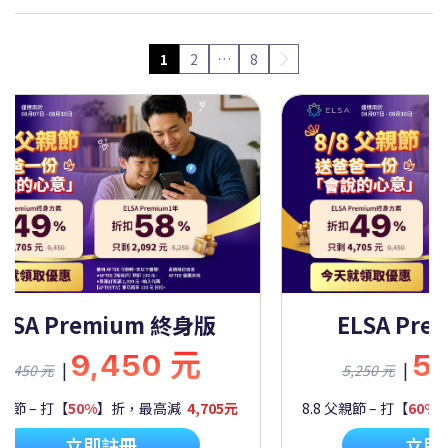
1
2
…
8
ELSA Premium 一年
ELSA Pre
5,250 元
9,
|
|
5,250 元
9,450 元
父親節 – 打【
60%
】折，最高減
2,092元
8.8 父親節 – 打【
50%
】
立即註冊
立即