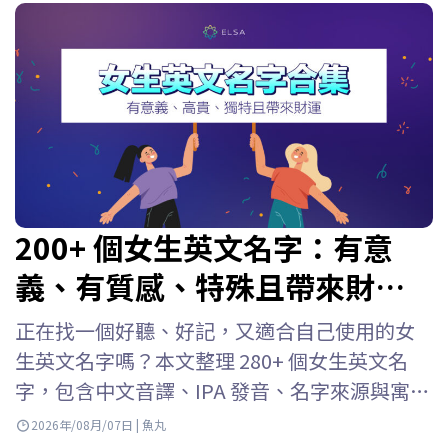
200+ 個女生英文名字：有意
義、有質感、特殊且帶來財
富！
正在找一個好聽、好記，又適合自己使用的女
生英文名字嗎？本文整理 280+ 個女生英文名
字，包含中文音譯、IPA 發音、名字來源與寓
意，並依照熱門、優雅、職場、冷門及個性風
2026年/08月/07日 | 魚丸