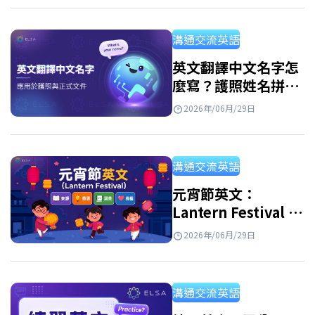
讓你自信追蹤國際賽事，像真正的球迷一樣用
英文交流。 足球英文是 Football 還是 Soccer?
溝通交流英語
Football 是什麼意思? Football是英國及世界上
大多數國家對足球的普遍稱呼，也是FIFA世界
英文翻譯中文名字怎
麼寫？護照姓名拼音
盃等國際賽事所使用的術語。若你收看英國或
規則與常見名字對照
歐洲的體育媒體，會比 soccer…
2026年/06月/29日
表
溝通交流英語
元宵節英文：
Lantern Festival 的
由來、英文介紹、單
2026年/06月/29日
字與祝福語
溝通交流英語