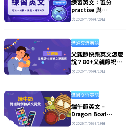
練習英文：區分
practise 與
practice，以及免費
2026年/06月/29日
實用的練習資源
溝通交流英語
父親節快樂英文怎麼
說？80+父親節祝福
語英文、佳句與短文
2026年/06月/19日
範例
溝通交流英語
端午節英文 –
Dragon Boat
Festival：意義、習
2026年/06月/19日
俗與祝福