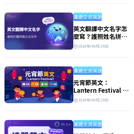
讓你自信追蹤國際賽事，像真正的球迷一樣用
英文交流。 足球英文是 Football 還是 Soccer?
溝通交流英語
Football 是什麼意思? Football是英國及世界上
大多數國家對足球的普遍稱呼，也是FIFA世界
英文翻譯中文名字怎
麼寫？護照姓名拼音
盃等國際賽事所使用的術語。若你收看英國或
規則與常見名字對照
歐洲的體育媒體，會比 soccer…
2026年/06月/29日
表
溝通交流英語
元宵節英文：
Lantern Festival 的
由來、英文介紹、單
2026年/06月/29日
字與祝福語
溝通交流英語