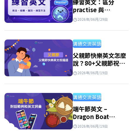
練習英文：區分
practise 與
practice，以及免費
2026年/06月/29日
實用的練習資源
溝通交流英語
父親節快樂英文怎麼
說？80+父親節祝福
語英文、佳句與短文
2026年/06月/19日
範例
溝通交流英語
端午節英文 –
Dragon Boat
Festival：意義、習
2026年/06月/19日
俗與祝福