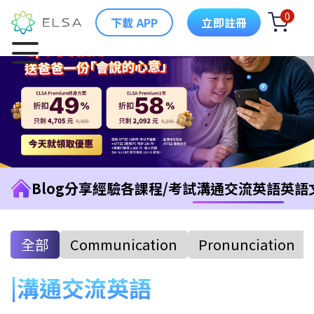
0
下載 APP
立即註冊
Blog
分享經驗
各課程/考試
溝通交流英語
英語
全部
Communication
Pronunciation
溝通交流英語