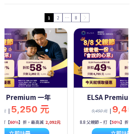
1
2
…
8
Premium 一年
ELSA Premium 
5,250 元
9,450
|
9,450 元
60%
】折，最高減
2,092元
8.8 父親節 – 打【
50%
】折，最高
立即註冊
立即註冊