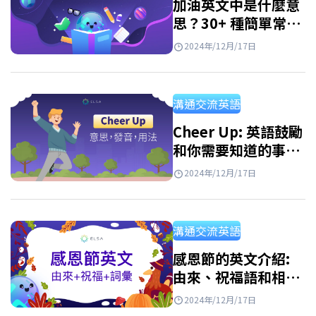
加油英文中是什麼意
思？30+ 種簡單常用
的英文激勵方式
2024年/12月/17日
溝通交流英語
Cheer Up: 英語鼓勵
和你需要知道的事
情！
2024年/12月/17日
溝通交流英語
感恩節的英文介紹:
由來、祝福語和相關
詞彙
2024年/12月/17日