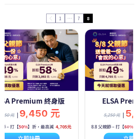
1
…
7
8
SA Premium 一年
ELSA Premi
5,250 元
9,4
|
|
0 元
9,450 元
– 打【
60%
】折，最高減
2,092元
8.8 父親節 – 打【
50%
】折，
立即註冊
立即註冊