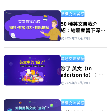
彙的重要性 A. Wilkins 已説 “Without
vocabulary, nothing can be conveyed.” （沒
溝通交流英語
有詞彙就無法傳達訊息）。這顯示詞彙是語言
學習的基本要素。…
50 種英文自我介
紹：給聽衆留下深刻
且獨特的印象
2024年/12月/19日
溝通交流英語
除了 英文（In
addition to）：定
義、用法、結構與同
2024年/12月/19日
義詞
溝通交流英語