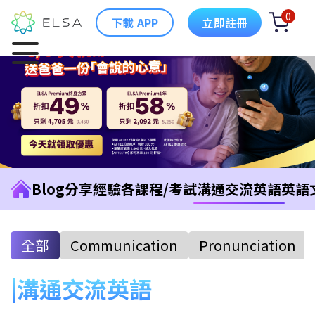
0
下載 APP
立即註冊
Blog
分享經驗
各課程/考試
溝通交流英語
英語
全部
Communication
Pronunciation
溝通交流英語