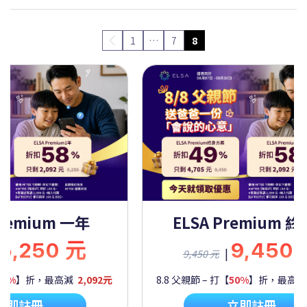
1
…
7
8
Premium 一年
ELSA Premium 
5,250 元
9,450
|
9,450 元
60%
】折，最高減
2,092元
8.8 父親節 – 打【
50%
】折，最高
立即註冊
立即註冊