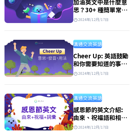
加油英文中是什麼意
思？30+ 種簡單常用
的英文激勵方式
2024年/12月/17日
溝通交流英語
Cheer Up: 英語鼓勵
和你需要知道的事
情！
2024年/12月/17日
溝通交流英語
感恩節的英文介紹:
由來、祝福語和相關
詞彙
2024年/12月/17日