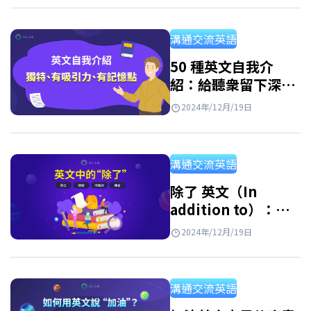
彙的重要性 A. Wilkins 已説 “Without
vocabulary, nothing can be conveyed.” （沒
溝通交流英語
有詞彙就無法傳達訊息）。這顯示詞彙是語言
學習的基本要素。…
50 種英文自我介
紹：給聽衆留下深刻
且獨特的印象
2024年/12月/19日
溝通交流英語
除了 英文（In
addition to）：定
義、用法、結構與同
2024年/12月/19日
義詞
溝通交流英語