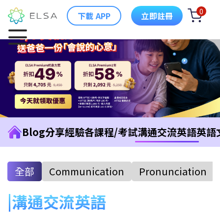
0
下載 APP
立即註冊
Blog
分享經驗
各課程/考試
溝通交流英語
英語
全部
Communication
Pronunciation
溝通交流英語