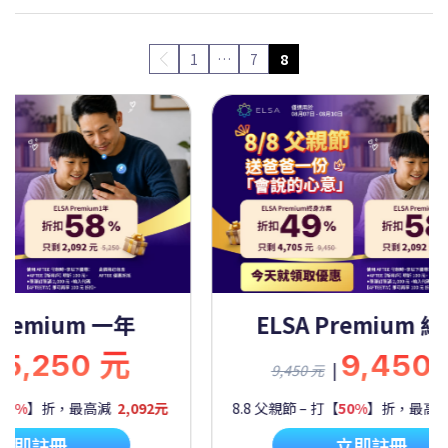
1
…
7
8
Premium 一年
ELSA Premium 
5,250 元
9,450
|
9,450 元
60%
】折，最高減
2,092元
8.8 父親節 – 打【
50%
】折，最高
立即註冊
立即註冊