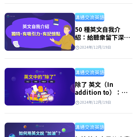
彙的重要性 A. Wilkins 已説 “Without
vocabulary, nothing can be conveyed.” （沒
溝通交流英語
有詞彙就無法傳達訊息）。這顯示詞彙是語言
學習的基本要素。…
50 種英文自我介
紹：給聽衆留下深刻
且獨特的印象
2024年/12月/19日
溝通交流英語
除了 英文（In
addition to）：定
義、用法、結構與同
2024年/12月/19日
義詞
溝通交流英語