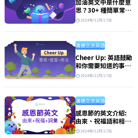
加油英文中是什麼意
思？30+ 種簡單常用
的英文激勵方式
2024年/12月/17日
溝通交流英語
Cheer Up: 英語鼓勵
和你需要知道的事
情！
2024年/12月/17日
溝通交流英語
感恩節的英文介紹:
由來、祝福語和相關
詞彙
2024年/12月/17日