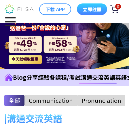
0
下載 APP
立即註冊
Blog
分享經驗
各課程/考試
溝通交流英語
英語
全部
Communication
Pronunciation
溝通交流英語