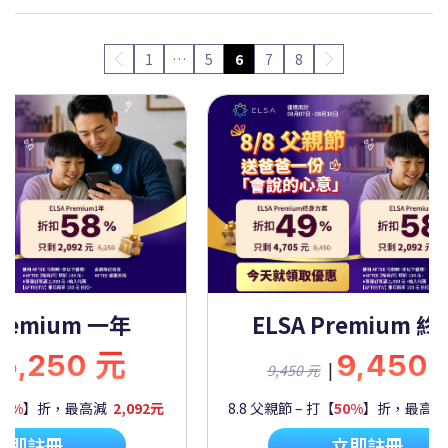
1
…
5
6
7
8
Premium 一年
ELSA Premium 
5,250 元
9,450
|
9,450 元
60%
】折，最高減
2,092元
8.8 父親節 – 打【
50%
】折，最高
立即註冊
立即註冊