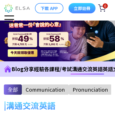
0
下載 APP
立即註冊
Blog
分享經驗
各課程/考試
溝通交流英語
英語
全部
Communication
Pronunciation
溝通交流英語