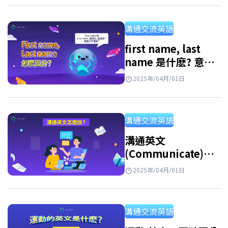
女又或者高級英文名字女，此列表都將幫助你
找到完美的選擇！此外，如果你喜歡按那個字
溝通交流英語
母開頭的名字，我們也為你推薦女生英文名字
C、L、T、J、K、A、S、M、W、V 開頭！ 最
first name, last
name 是什麽? 意
適合你的英文名字女 想找到最適合你的英文名
義、用法及正確填寫
字女嗎？其實從美国女性名字或者英国女性名
2025年/04月/01日
方式
字中尋找靈感是一個很好的方法。許多名字不
僅好聽、好記，也帶有優雅又自信的氣質。一
溝通交流英語
起來看看有哪些名字，或許其中就有最適合你
的那一個。 英文名字 意義 中文名 Alice 高貴、
溝通英文
(Communicate)：
優雅 愛麗絲 Amelia 勤奮、努力 艾蜜莉亞…
發音、意思、用法、
2025年/04月/01日
同義詞
溝通交流英語