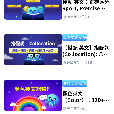
運動 英文：正確區分
Sport, Exercise 和
Workout
2025年/04月/01日
溝通交流英語
【搭配 英文】搭配詞
(Collocation): 含
義、常見類型、例
2025年/04月/01日
子、學習方法與練習
溝通交流英語
顔色英文
（Color）：120+ 種
顏色附帶發音和應用
2025年/02月/28日
練習