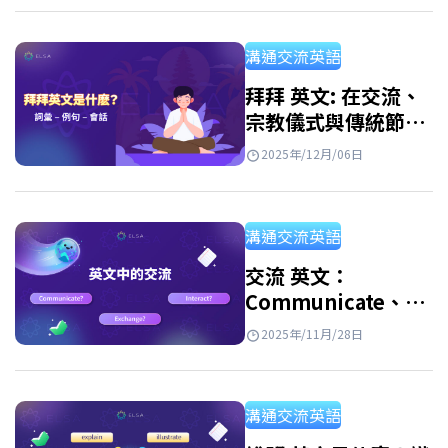
合了餐廳中的核心詞彙、常用句型和實際的餐
廳英文會話，讓你在任何餐廳都能立即運用自
溝通交流英語
如。 餐廳英文是什麽？ 在英文中，餐廳並非只
有“restaurant“這一個字。根據服務類型、空
拜拜 英文: 在交流、
宗教儀式與傳統節慶
間大小和風格，英語中還會使用其他一些詞
中的表達方式
彙，例如 cafe, bistro, diner, buffet hay food
2025年/12月/06日
court。以下總結了英語中各種餐廳的類型，並
附餐廳英文發音，方便你直觀理解和實際運
溝通交流英語
用。 英文單字 發音（IPA）…
交流 英文：
Communicate、
Exchange、
2025年/11月/28日
Interact 應該如何使
用？
溝通交流英語