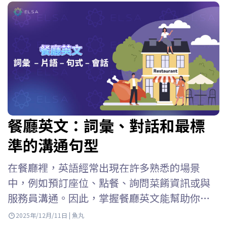
餐廳英文：詞彙、對話和最標
準的溝通句型
在餐廳裡，英語經常出現在許多熟悉的場景
中，例如預訂座位、點餐、詢問菜餚資訊或與
服務員溝通。因此，掌握餐廳英文能幫助你更
自然、更準確地應對各種對話。 ELSA Speak 整
2025年/12月/11日 | 魚丸