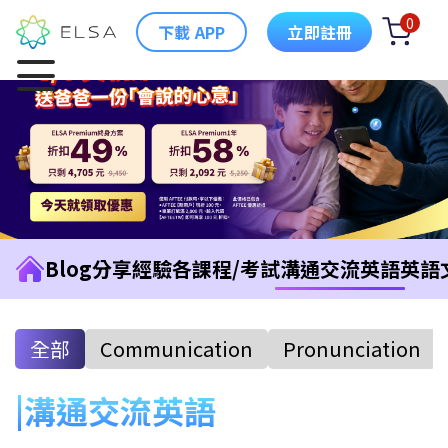
0
下載 APP
立即註冊
Blog
分享經驗
各課程/考試
溝通交流英語
英語
全部
Communication
Pronunciation
溝通交流英語