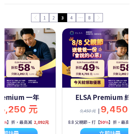
1
2
3
4
…
8
Premium 一年
ELSA Premium 
5,250 元
9,450
|
9,450 元
60%
】折，最高減
2,092元
8.8 父親節 – 打【
50%
】折，最高
立即註冊
立即註冊