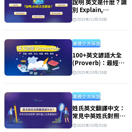
說明 英文是什麽？識
別 Explain,
Illustrate,
2025年/11月/03日
Description,
Instruction
溝通交流英語
100+英文諺語大全
(Proverb)：最經典
的生活、愛情與勵志
2025年/10月/29日
英語箴言
溝通交流英語
姓氏英文翻譯中文：
常見中英姓氏對照表
及列表
2025年/10月/02日