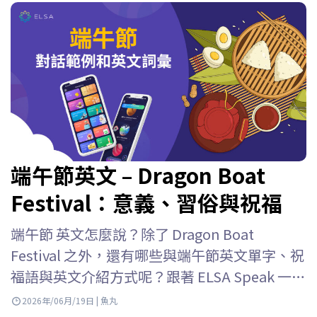
端午節英文 – Dragon Boat
Festival：意義、習俗與祝福
端午節 英文怎麼說？除了 Dragon Boat
Festival 之外，還有哪些與端午節英文單字、祝
福語與英文介紹方式呢？跟著 ELSA Speak 一起
認識台灣端午節習俗與由來，並透過實用情境
2026年/06月/19日 | 魚丸