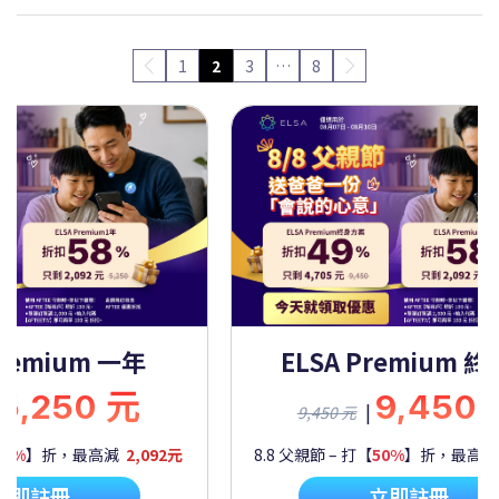
1
2
3
…
8
Premium 一年
ELSA Premium 
5,250 元
9,450
|
9,450 元
60%
】折，最高減
2,092元
8.8 父親節 – 打【
50%
】折，最高
立即註冊
立即註冊