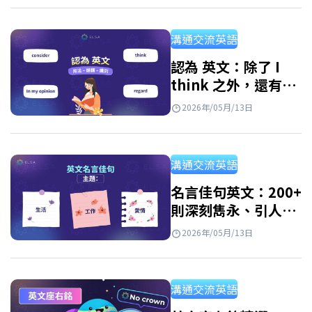
範例學習如何用英文介紹這個重要的傳統節
慶。 端午節英文怎麼說？ 日期：農曆五月初五
溝通交流英語
常見英文名稱：Dragon Boat Festival（因划龍
舟活動而得名） 文化相關名稱：Duanwu…
認為 英文：除了 I
think 之外，還有
30 多種表達想法的
2026年/05月/13日
方式
溝通交流英語
名言佳句英文：200+
則深刻雋永、引人入
勝含名人、電影與各
2026年/05月/13日
主題
溝通交流英語