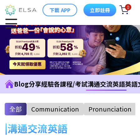
0
下載 APP
立即註冊
Blog
分享經驗
各課程/考試
溝通交流英語
英語
全部
Communication
Pronunciation
溝通交流英語