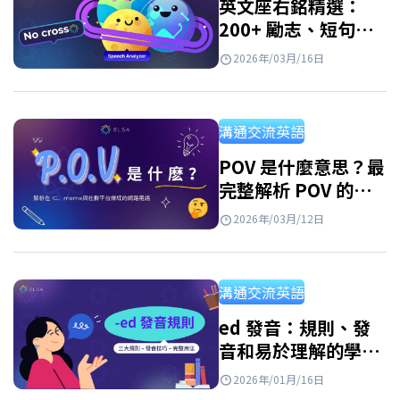
英文座右銘精選：
200+ 勵志、短句與
名人 motto
2026年/03月/16日
溝通交流英語
POV 是什麼意思？最
完整解析 POV 的含
義與用法
2026年/03月/12日
溝通交流英語
ed 發音：規則、發
音和易於理解的學習
範例
2026年/01月/16日