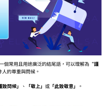
一個常用且用途廣泛的結尾語，可以理解為“
謹
件人的尊重與問候。
謹致問候」
、
「敬上」
或
「此致敬意」
。