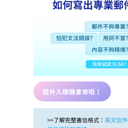
提升入職機會來啦！
>>了解完整書信格式：
英文信件結