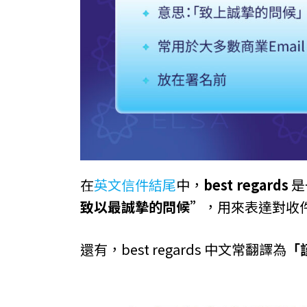
在
英文信件結尾
中，
best regards
是
致以最誠摯的問候”
，用來表達對收
還有，best regards 中文常翻譯為
「