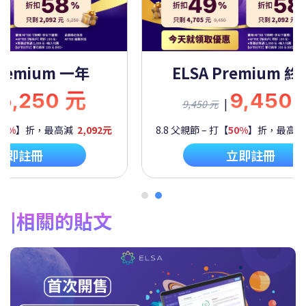
Premium 一年
ELSA Premium 
5,250 元
9,450
|
9,450 元
60%
】折，最高減
2,092元
8.8 父親節 – 打【
50%
】折，最高
立即註冊
立即註冊
相關的貼文