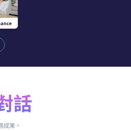
nance
語對話
務成果。