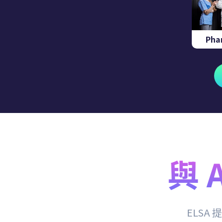
Pha
與 
ELS