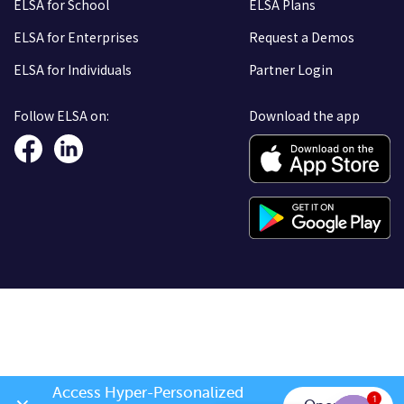
ELSA for School
ELSA Plans
ELSA for Enterprises
Request a Demos
ELSA for Individuals
Partner Login
Follow ELSA on:
Download the app
Access Hyper-Personalized 
1