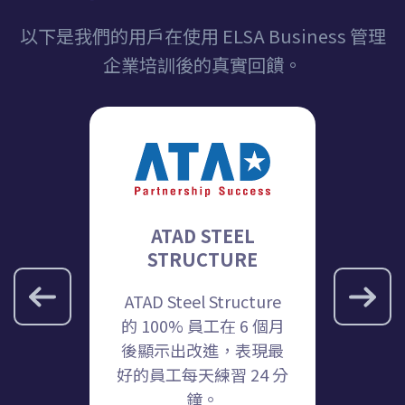
以下是我們的用戶在使用 ELSA Business 管理
企業培訓後的真實回饋。
ch
ATAD STEEL
Tr
STRUCTURE
 93% 員工
就像一
ATAD Steel Structure
所提升。
我們的
的 100% 員工在 6 個月
用 EL
後顯示出改進，表現最
用它。
好的員工每天練習 24 分
英語練
鐘。
們希望