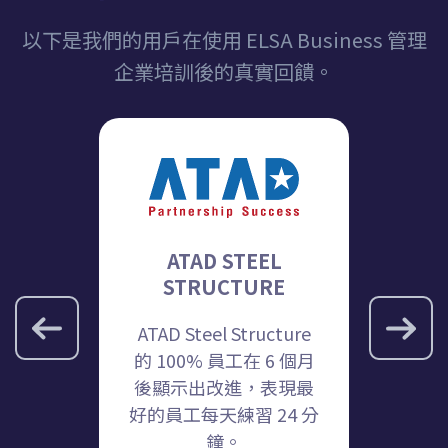
以下是我們的用戶在使用 ELSA Business 管理
企業培訓後的真實回饋。
ch
ATAD STEEL
Tr
STRUCTURE
 93% 員工
就像一
ATAD Steel Structure
所提升。
我們的
的 100% 員工在 6 個月
用 EL
後顯示出改進，表現最
用它。
好的員工每天練習 24 分
英語練
鐘。
們希望